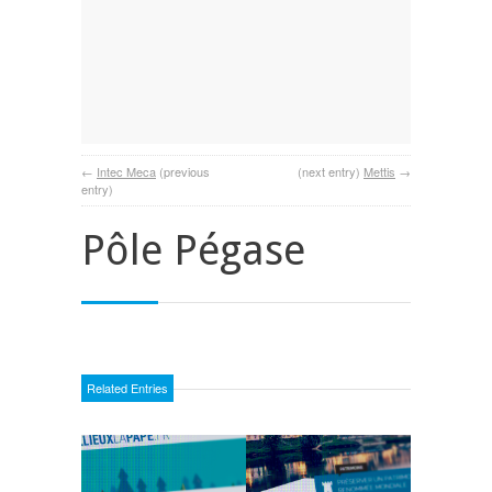
←
Intec Meca
(previous
(next entry)
Mettis
→
entry)
Pôle Pégase
Related Entries